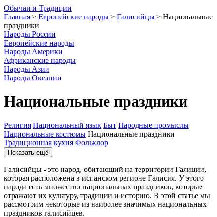
О
бычаи и
Т
радиции
Главная
>
Европейские народы
>
Галисийцы
>
Национальные
праздники
Народы России
Европейские народы
Народы Америки
Африканские народы
Народы Азии
Народы Океании
Национальные праздники
Религия
Национальный язык
Быт
Народные промыслы
Национальные костюмы
Национальные праздники
Традиционная кухня
Фольклор
Показать ещё
Галисийцы - это народ, обитающий на территории Галиции,
которая расположена в испанском регионе Галисия. У этого
народа есть множество национальных праздников, которые
отражают их культуру, традиции и историю. В этой статье мы
рассмотрим некоторые из наиболее значимых национальных
праздников галисийцев.