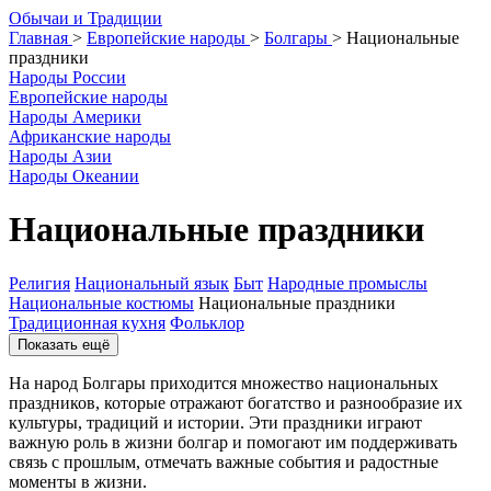
О
бычаи и
Т
радиции
Главная
>
Европейские народы
>
Болгары
>
Национальные
праздники
Народы России
Европейские народы
Народы Америки
Африканские народы
Народы Азии
Народы Океании
Национальные праздники
Религия
Национальный язык
Быт
Народные промыслы
Национальные костюмы
Национальные праздники
Традиционная кухня
Фольклор
Показать ещё
На народ Болгары приходится множество национальных
праздников, которые отражают богатство и разнообразие их
культуры, традиций и истории. Эти праздники играют
важную роль в жизни болгар и помогают им поддерживать
связь с прошлым, отмечать важные события и радостные
моменты в жизни.