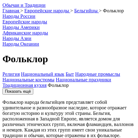
О
бычаи и
Т
радиции
Главная
>
Европейские народы
>
Бельгийцы
>
Фольклор
Народы России
Европейские народы
Народы Америки
Африканские народы
Народы Азии
Народы Океании
Фольклор
Религия
Национальный язык
Быт
Народные промыслы
Национальные костюмы
Национальные праздники
Традиционная кухня
Фольклор
Показать ещё
Фольклор народа бельгийцев представляет собой
удивительное и разнообразное наследие, которое отражает
богатую историю и культуру этой страны. Бельгия,
расположенная в Западной Европе, является домом для
различных этнических групп, включая фламандцев, валлонов
и немцев. Каждая из этих групп имеет свои уникальные
традиции и обычаи, которые отражены в их фольклоре.